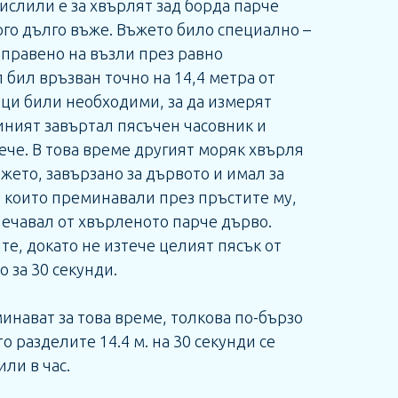
ислили е за хвърлят зад борда парче
ого дълго въже. Въжето било специално –
правено на възли през равно
 бил връзван точно на 14,4 метра от
ци били необходими, за да измерят
диният завъртал пясъчен часовник и
ече. В това време другият моряк хвърля
ъжето, завързано за дървото и имал за
, които преминавали през пръстите му,
лечавал от хвърленото парче дърво.
те, докато не изтече целият пясък от
о за 30 секунди.
инават за това време, толкова по-бързо
о разделите 14.4 м. на 30 секунди се
ли в час.