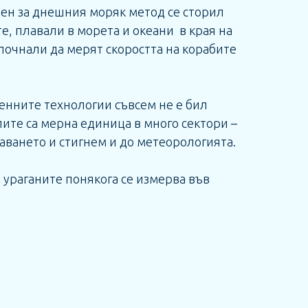
вен за днешния моряк метод се сторил
е, плавали в морета и океани в края на
апочнали да мерят скоростта на корабите
енните технологии съвсем не е бил
лите са мерна единица в много сектори –
аването и стигнем и до метеорологията.
 ураганите понякога се измерва във