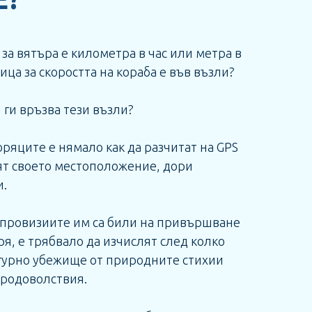
за вятъра е километра в час или метра в
ица за скоростта на кораба е във възли?
 ги връзва тези възли?
ряците е нямало как да разчитат на GPS
ят своето местоположение, дори
и.
о провизиите им са били на привършване
я, е трябвало да изчислят след колко
игурно убежище от природните стихии
продоволствия.