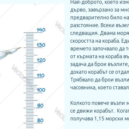
Най-доброто, което изм
дърво, завързано за мн
предварително било на
разстояние. Всеки възел
следващия. Двама моря
скоростта на кораба. Е
времето започвало да т
от кърмата на кораба в
задача да брои възлите
докато корабът се отда
Трябвало да брои възли
часовника, което ставал
Колкото повече възли м
се движи корабът. Когат
получава 1,15 морски ми