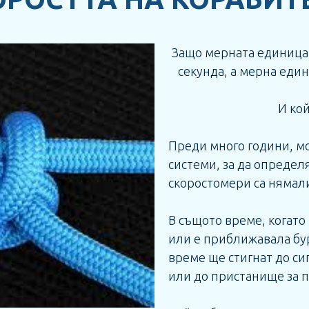
Защо мерната единица 
секунда, а мерна един
И кой
Преди много години, мо
системи, за да определ
скоростомери са нямал
В същото време, когат
или е приближавала бур
време ще стигнат до с
или до пристанище за 