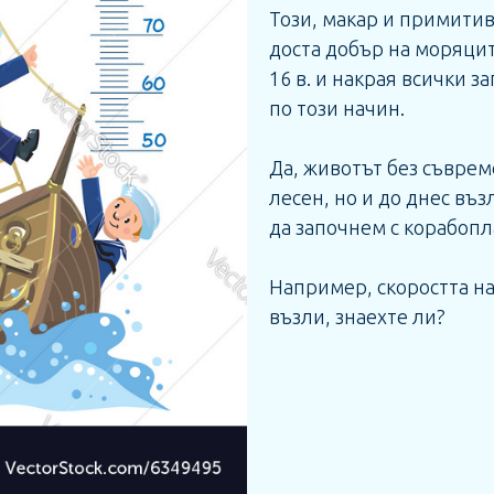
Този, макар и примити
доста добър на моряцит
16 в. и накрая всички з
по този начин.
Да, животът без съврем
лесен, но и до днес въз
да започнем с корабопл
Например, скоростта на
възли, знаехте ли?