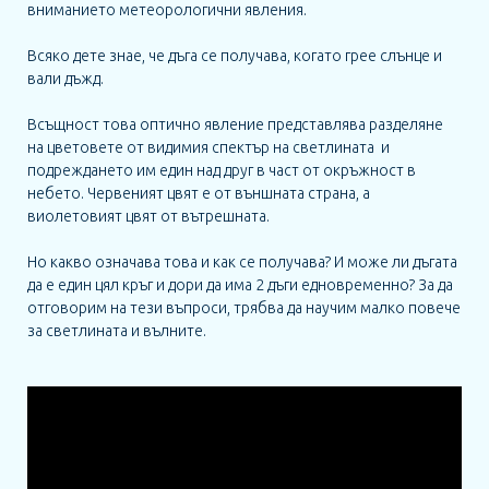
вниманието метеорологични явления.
Всяко дете знае, че дъга се получава, когато грее слънце и
РЕСУРСИ
вали дъжд.
ИГРА НА ЗНАНИЯ
Всъщност това оптично явление представлява разделяне
на цветовете от видимия спектър на светлината и
НОВИНИ
подреждането им един над друг в част от окръжност в
небето. Червеният цвят е от външната страна, а
ЗА НАС
виолетовият цвят от вътрешната.
КОНТАКТ
Но какво означава това и как се получава? И може ли дъгата
да е един цял кръг и дори да има 2 дъги едновременно? За да
ОБЩИ УСЛОВИЯ ЗА ПОЛЗВАНЕ
отговорим на тези въпроси, трябва да научим малко повече
за светлината и вълните.
ПОЛИТИКА ЗА ИЗПОЛЗВАНЕ НА
БИСКВИТКИ
ПОСЛЕДВАЙТЕ НИ